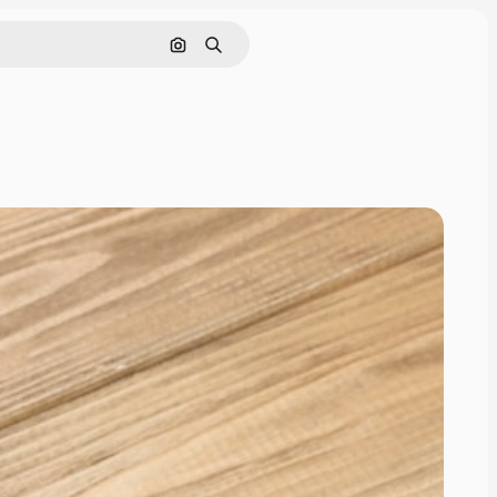
画像で検索
検索