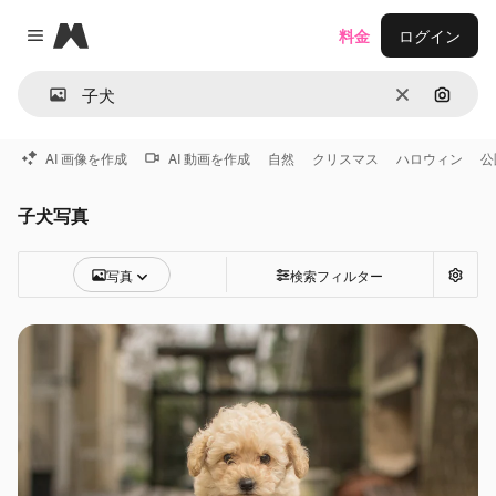
Magnific
料金
ログイン
Close menu
消去
画像で
AI 画像を作成
AI 動画を作成
自然
クリスマス
ハロウィン
公
子犬写真
写真
検索フィルター