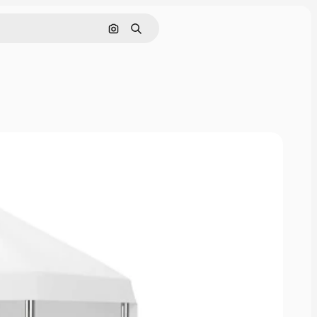
画像で検索
検索