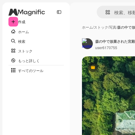
作成
ホーム
/
ストック
/
写真
/
森の中で
ホーム
検索
user6170755
ストック
もっと詳しく
Premium
すべてのツール