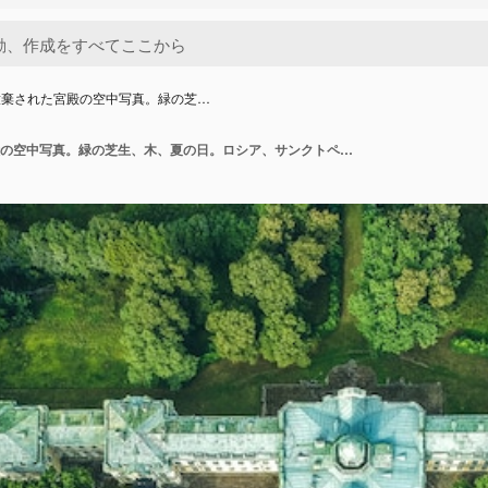
放棄された宮殿の空中写真。緑の芝…
森の中で放棄された宮殿の空中写真。緑の芝生、木、夏の日。ロシア、サンクトペテルブルク、ペテルゴフ。平干し。