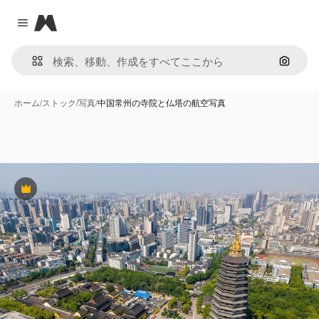
Magnific
Close menu
画像で
ホーム
/
ストック
/
写真
/
中国常州の寺院と仏塔の航空写真
Premium