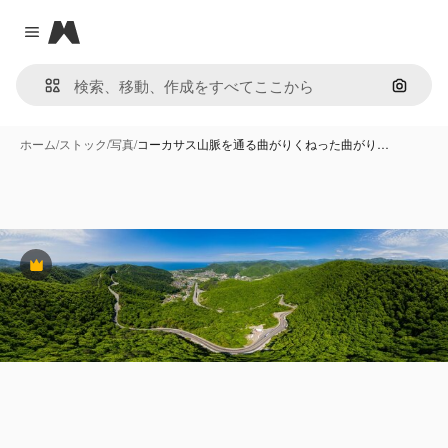
Magnific
Close menu
画像で
ホーム
/
ストック
/
写真
/
コーカサス山脈を通る曲がりくねった曲がり…
Premium