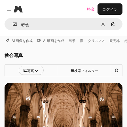
Magnific
料金
ログイン
Close menu
消去
画像で
AI 画像を作成
AI 動画を作成
風景
影
クリスマス
観光地
教会写真
写真
検索フィルター