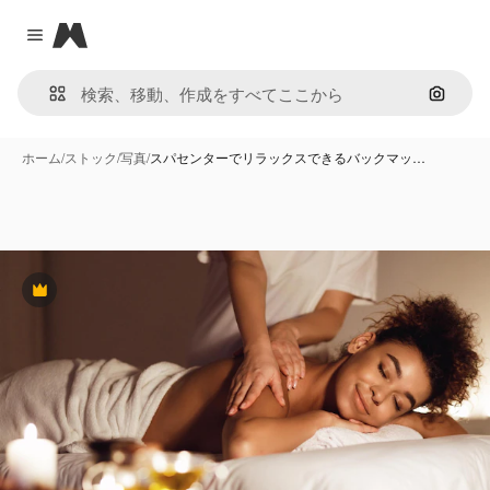
Magnific
Close menu
画像で
ホーム
/
ストック
/
写真
/
スパセンターでリラックスできるバックマッ…
Premium