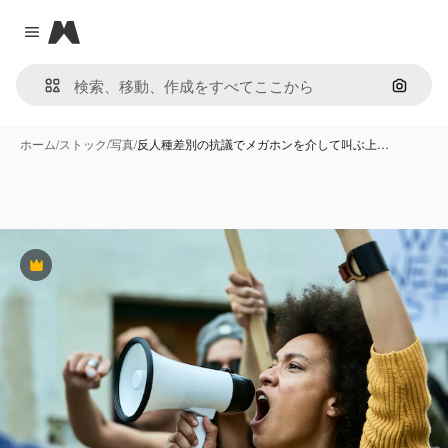
Magnific
Close menu
画像で
ホーム
/
ストック
/
写真
/
反人種差別の抗議でメガホンを介して叫ぶ上…
Premium