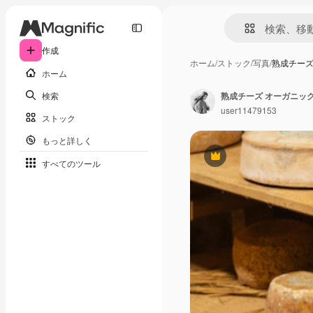
作成
ホーム
/
ストック
/
写真
/
熟成チーズ
ホーム
検索
熟成チーズ オーガニック
user11479153
ストック
もっと詳しく
Premium
すべてのツール