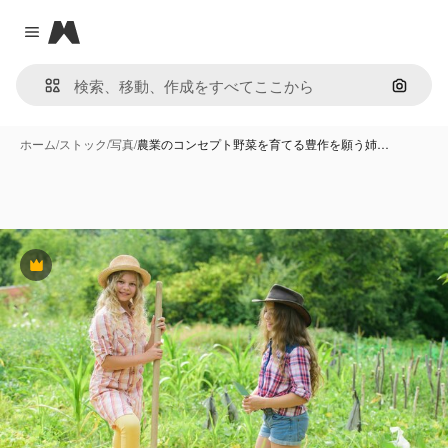
Magnific
Close menu
画像で
ホーム
/
ストック
/
写真
/
農業のコンセプト野菜を育てる豊作を願う姉…
Premium