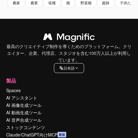
農家
農業
収穫
畑
野菜畑
庭師
子供たち
最高のクリエイティブ制作を導くためのプラットフォーム。クリ
エイター、企業、代理店、スタジオを含む100万人以上が利用し
ています。
日本語
製品
Spaces
AI アシスタント
AI 画像生成ツール
AI 動画生成ツール
AI 音声合成ツール
ストックコンテンツ
Claude/ChatGPT向けMCP
新規