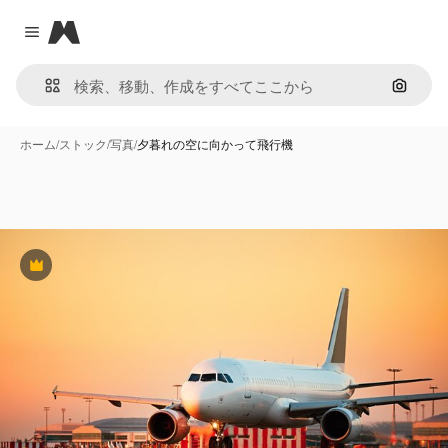
Magnific
Close menu
画像で
ホーム
/
ストック
/
写真
/
夕暮れの空に向かって飛行機
Premium