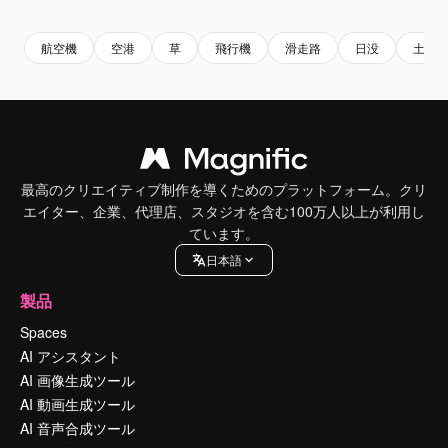
航空機
空港
草
飛行機
滑走路
日没
土地
最高のクリエイティブ制作を導くためのプラットフォーム。クリ
エイター、企業、代理店、スタジオを含む100万人以上が利用し
ています。
日本語
製品
Spaces
AI アシスタント
AI 画像生成ツール
AI 動画生成ツール
AI 音声合成ツール