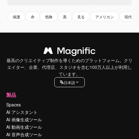
保護
赤
危険
黒
見る
アメリカン
現代の
最高のクリエイティブ制作を導くためのプラットフォーム。クリ
エイター、企業、代理店、スタジオを含む100万人以上が利用し
ています。
日本語
製品
Spaces
AI アシスタント
AI 画像生成ツール
AI 動画生成ツール
AI 音声合成ツール