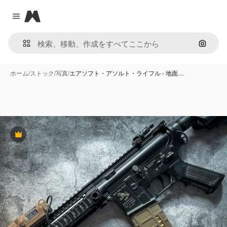
Magnific
Close menu
画像で
ホーム
/
ストック
/
写真
/
エアソフト・アソルト・ライフル - 地面…
Premium