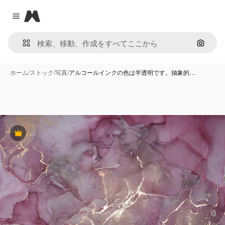
Magnific
Close menu
画像で
ホーム
/
ストック
/
写真
/
アルコールインクの色は半透明です。抽象的…
Premium