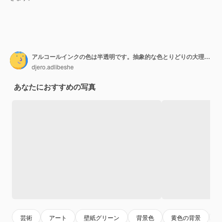
アルコールインクの色は半透明です。抽象的な色とりどりの大理石のテクスチャの背景。ラッピングペーパー、壁紙をデザインします。アクリル絵の具を混ぜる。現代の流体アート。アルコールインクパターン
djero.adlibeshe
あなたにおすすめの写真
芸術
アート
壁紙グリーン
背景色
黄色の背景