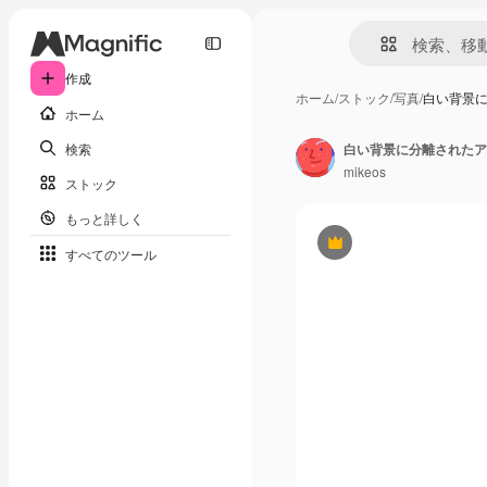
作成
ホーム
/
ストック
/
写真
/
白い背景に
ホーム
検索
白い背景に分離されたア
mikeos
ストック
もっと詳しく
Premium
すべてのツール