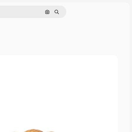
画像で検索
検索