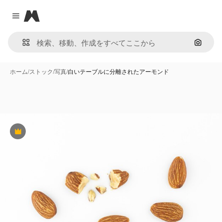
Magnific
Close menu
画像で
ホーム
/
ストック
/
写真
/
白いテーブルに分離されたアーモンド
Premium