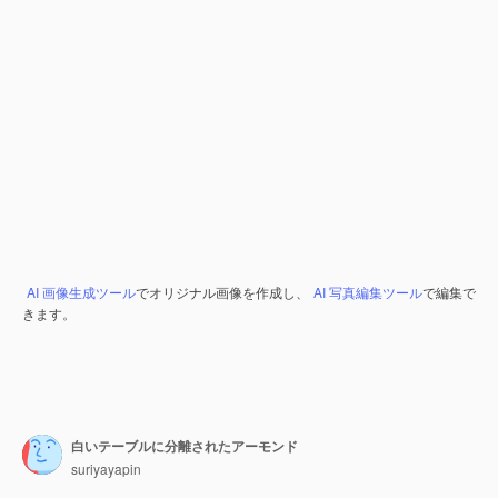
AI 画像生成ツール
でオリジナル画像を作成し、
AI 写真編集ツール
で編集で
きます。
白いテーブルに分離されたアーモンド
suriyayapin