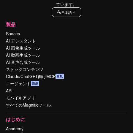
ています。
日本語
製品
Spaces
AI アシスタント
AI 画像生成ツール
AI 動画生成ツール
AI 音声合成ツール
ストックコンテンツ
Claude/ChatGPT向けMCP
新規
エージェント
新規
API
モバイルアプリ
すべてのMagnificツール
はじめに
Academy