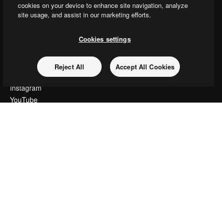
Slidesgo
cookies on your device to enhance site navigation, analyze
コンテンツを販売する
site usage, and assist in our marketing efforts.
プレスルーム
magnific.aiをお探しですか？
Cookies settings
お問い合わせ
Reject All
Accept All Cookies
顧客サポート
Instagram
YouTube
LinkedIn
TikTok
Discord
X
Reddit
Copyright © 2010-
2026
Freepik Company S.L.U.
無断複写・転載を禁じま
す
.