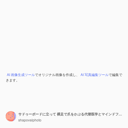
AI 画像生成ツール
でオリジナル画像を作成し、
AI 写真編集ツール
で編集で
きます。
サドゥーボードに立って 裸足で爪をかぶる代替医学とマインドフルネスの練習
shapovalphoto