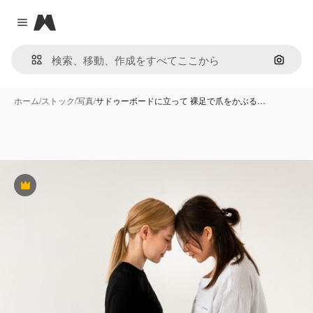
Magnific
Close menu
画像で
ホーム
/
ストック
/
写真
/
サドゥーボードに立って 裸足で爪をかぶる…
Premium