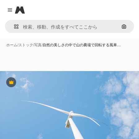
Magnific
Close menu
画像で
ホーム
/
ストック
/
写真
/
自然の美しさの中で山の農場で回転する風車…
Premium