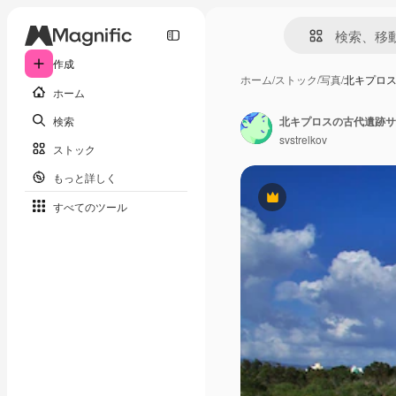
作成
ホーム
/
ストック
/
写真
/
北キプロ
ホーム
検索
北キプロスの古代遺跡サ
svstrelkov
ストック
もっと詳しく
Premium
すべてのツール