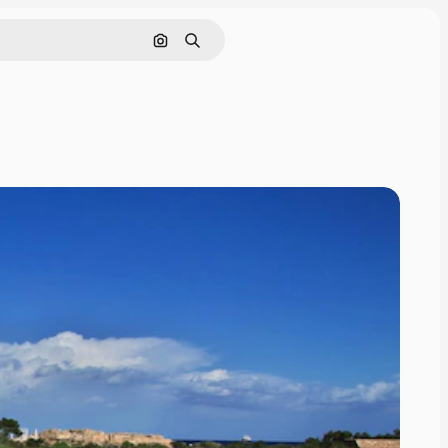
画像で検索
検索