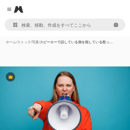
Magnific
Close menu
画像で
ホーム
/
ストック
/
写真
/
スピーカーで話している側を指している怒っ…
Premium