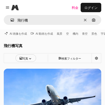
Magnific
料金
ログイン
Close menu
消去
画像で
AI 画像を作成
AI 動画を作成
風景
空
機内
青空
景色
宇
飛行機写真
写真
検索フィルター