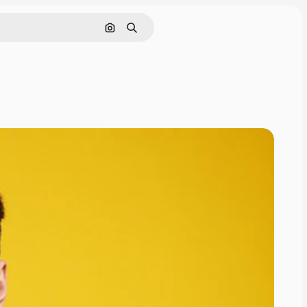
画像で検索
検索