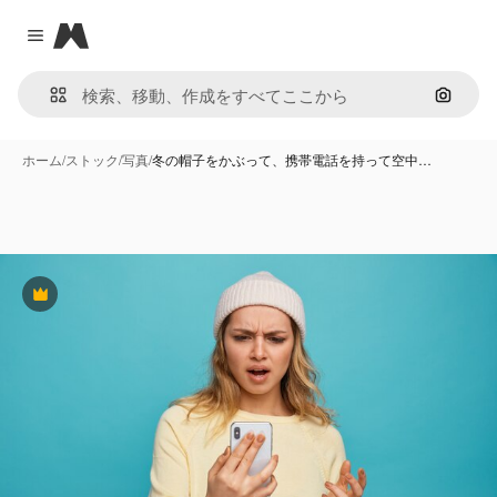
Magnific
Close menu
画像で
ホーム
/
ストック
/
写真
/
冬の帽子をかぶって、携帯電話を持って空中…
Premium