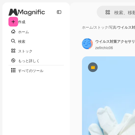
作成
ホーム
/
ストック
/
写真
/
ウイルス
ホーム
検索
zefirchic06
ストック
もっと詳しく
Premium
すべてのツール