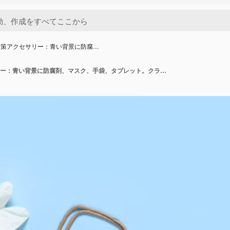
対策アクセサリー：青い背景に防腐…
ウイルス対策アクセサリー：青い背景に防腐剤、マスク、手袋、タブレット。クラフト紙パッケージ。フラットに。パンデミック。