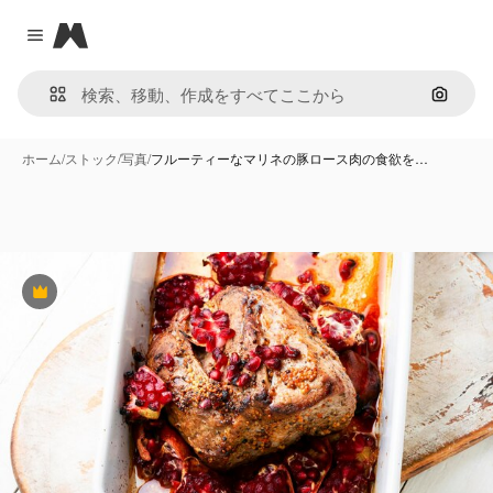
Magnific
Close menu
画像で
ホーム
/
ストック
/
写真
/
フルーティーなマリネの豚ロース肉の食欲を…
Premium