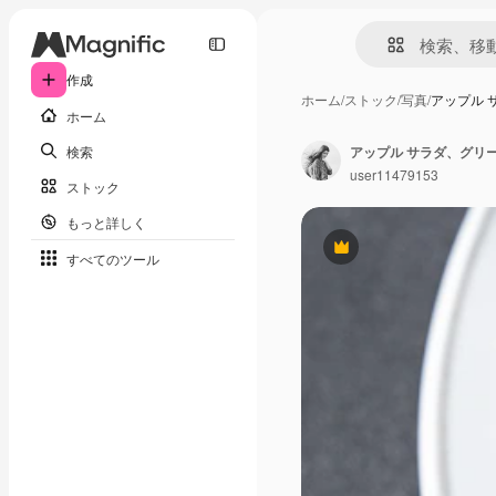
作成
ホーム
/
ストック
/
写真
/
アップル 
ホーム
検索
user11479153
ストック
もっと詳しく
Premium
すべてのツール