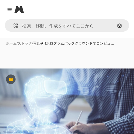
Magnific
Close menu
画像で
ホーム
/
ストック
/
写真
/
ARホログラムバックグラウンドでコンピュ…
Premium