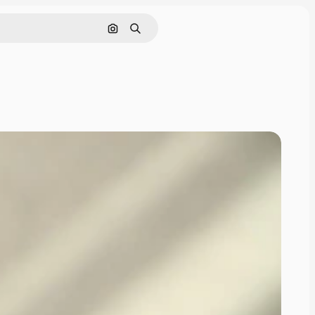
画像で検索
検索