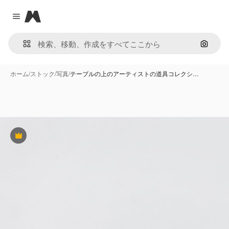
Magnific
Close menu
画像で
ホーム
/
ストック
/
写真
/
テーブルの上のアーティストの道具コレクシ…
Premium