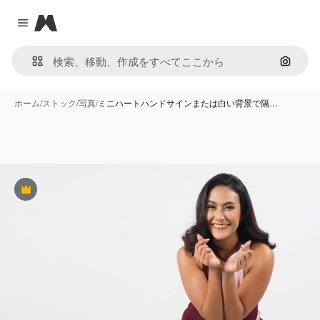
Magnific
Close menu
画像で
ホーム
/
ストック
/
写真
/
ミニハートハンドサインまたは白い背景で隔…
Premium