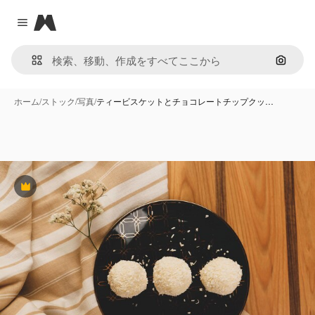
Magnific
Close menu
画像で
ホーム
/
ストック
/
写真
/
ティービスケットとチョコレートチップクッ…
Premium