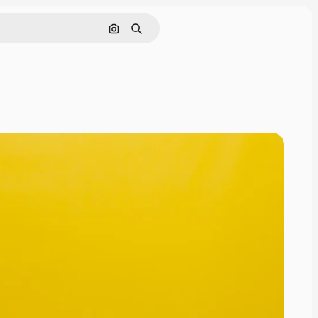
画像で検索
検索