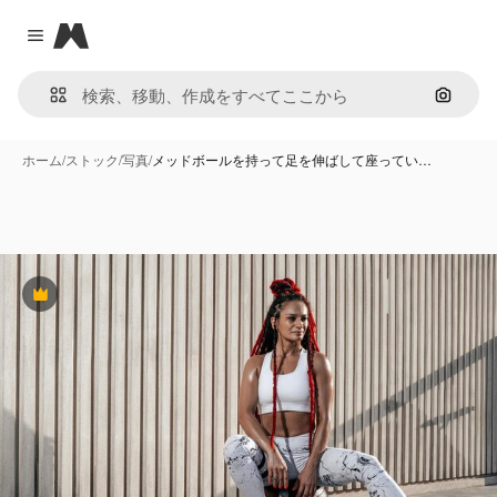
Magnific
Close menu
画像で
ホーム
/
ストック
/
写真
/
メッドボールを持って足を伸ばして座ってい…
Premium