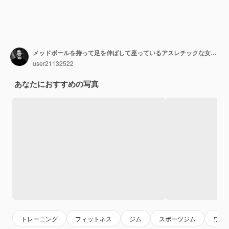
メッドボールを持って足を伸ばして座っているアスレチックな女性 強さとモチベーションファッショナブルなスポーツウェアを着たスポーティな女性の写真
user21132522
あなたにおすすめの写真
トレーニング
フィットネス
ジム
スポーツジム
ワー