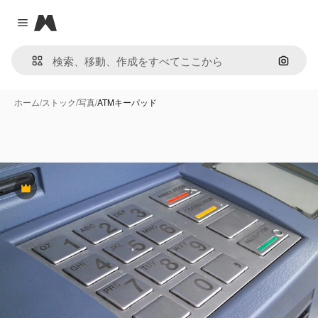
Magnific
Close menu
画像で
ホーム
/
ストック
/
写真
/
ATMキーパッド
Premium