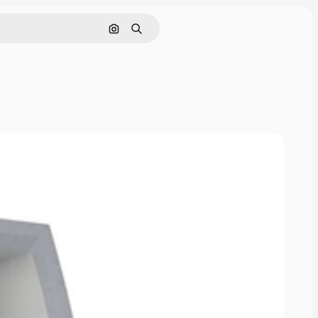
画像で検索
検索