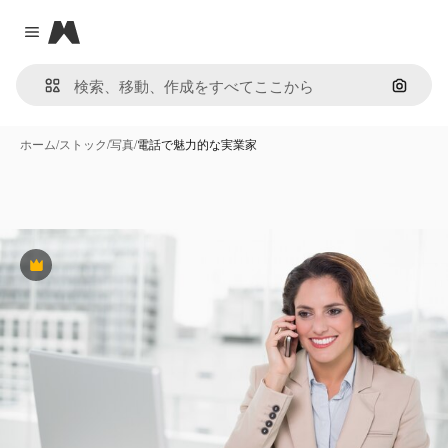
Magnific
Close menu
画像で
ホーム
/
ストック
/
写真
/
電話で魅力的な実業家
Premium