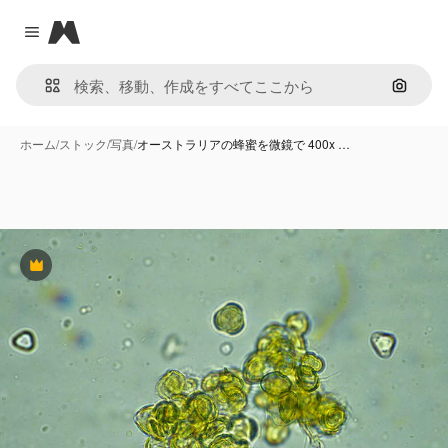
Magnific
Close menu
画像で
ホーム
/
ストック
/
写真
/
オーストラリアの蜂蜜を微鏡で 400x …
Premium