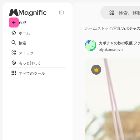
作成
ホーム
/
ストック
/
写真
/
カボチャの
ホーム
検索
olyakomarova
ストック
もっと詳しく
Premium
すべてのツール