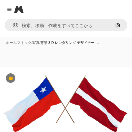
Magnific
Close menu
画像で
ホーム
/
ストック
/
写真
/
背景 3 D レンダリング デザイナー …
Premium