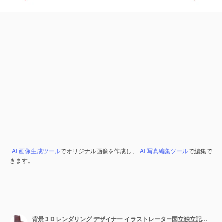
AI 画像生成ツール
でオリジナル画像を作成し、
AI 写真編集ツール
で編集で
きます。
背景 3 D レンダリング デザイナー イラストレーター国立独立記念日フラグ チリとラトビア