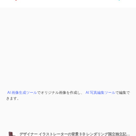
AI 画像生成ツール
でオリジナル画像を作成し、
AI 写真編集ツール
で編集で
きます。
デザイナー イラストレーターの背景 3 D レンダリング国立独立記念日フラグ チェコ共和国とセントルシア