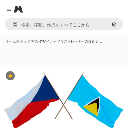
Magnific
Close menu
画像で
ホーム
/
ストック
/
写真
/
デザイナー イラストレーターの背景 3 …
Premium