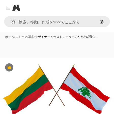
Magnific
Close menu
画像で
ホーム
/
ストック
/
写真
/
デザイナーイラストレーターのための背景3…
Premium