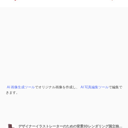
AI 画像生成ツール
でオリジナル画像を作成し、
AI 写真編集ツール
で編集で
きます。
デザイナーイラストレーターのための背景3Dレンダリング国立独立記念日旗リトアニアとレバノン