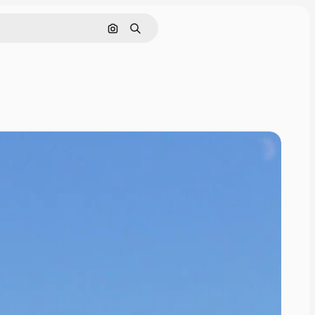
画像で検索
検索