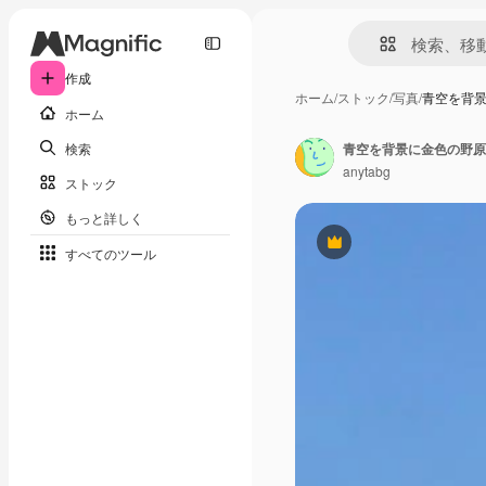
作成
ホーム
/
ストック
/
写真
/
青空を背
ホーム
検索
青空を背景に金色の野原
anytabg
ストック
もっと詳しく
Premium
すべてのツール