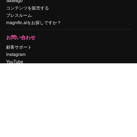
Slidesgo
コンテンツを販売する
プレスルーム
magnific.aiをお探しですか？
お問い合わせ
顧客サポート
Instagram
YouTube
LinkedIn
TikTok
Discord
X
Reddit
Copyright © 2010-
2026
Freepik Company S.L.U.
無断複写・転載を禁じま
す
.