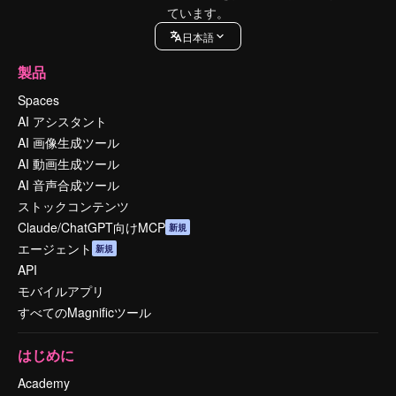
ています。
日本語
製品
Spaces
AI アシスタント
AI 画像生成ツール
AI 動画生成ツール
AI 音声合成ツール
ストックコンテンツ
Claude/ChatGPT向けMCP
新規
エージェント
新規
API
モバイルアプリ
すべてのMagnificツール
はじめに
Academy