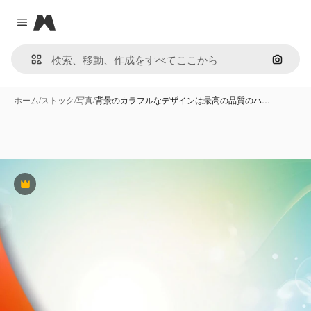
Magnific
Close menu
画像で
ホーム
/
ストック
/
写真
/
背景のカラフルなデザインは最高の品質のハ…
Premium