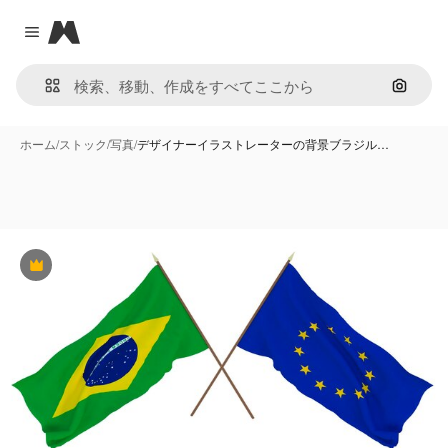
Magnific
Close menu
画像で
ホーム
/
ストック
/
写真
/
デザイナーイラストレーターの背景ブラジル…
Premium