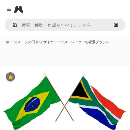
Magnific
Close menu
画像で
ホーム
/
ストック
/
写真
/
デザイナーイラストレーターの背景ブラジル…
Premium