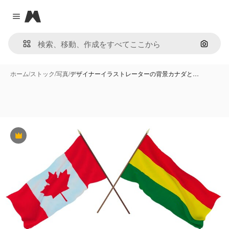
Magnific
Close menu
画像で
ホーム
/
ストック
/
写真
/
デザイナーイラストレーターの背景カナダと…
Premium