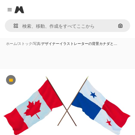
Magnific
Close menu
画像で
ホーム
/
ストック
/
写真
/
デザイナーイラストレーターの背景カナダと…
Premium