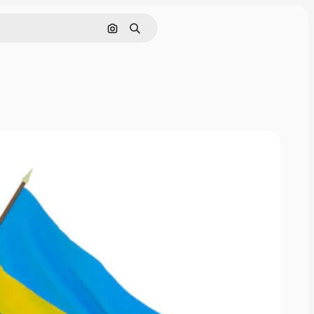
画像で検索
検索