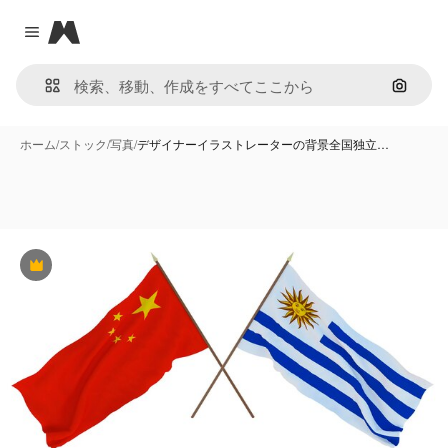
Magnific
Close menu
画像で
ホーム
/
ストック
/
写真
/
デザイナーイラストレーターの背景全国独立…
Premium