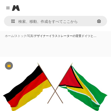
Magnific
Close menu
画像で
ホーム
/
ストック
/
写真
/
デザイナーイラストレーターの背景ドイツと…
Premium